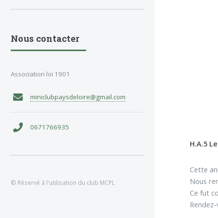
Nous contacter
Association loi 1901
miniclubpaysdeloire@gmail.com
0671766935
H.A.5 Le
Cette an
Nous rem
© Réservé à l'utilisation du club MCPL
Ce fut c
Rendez-v